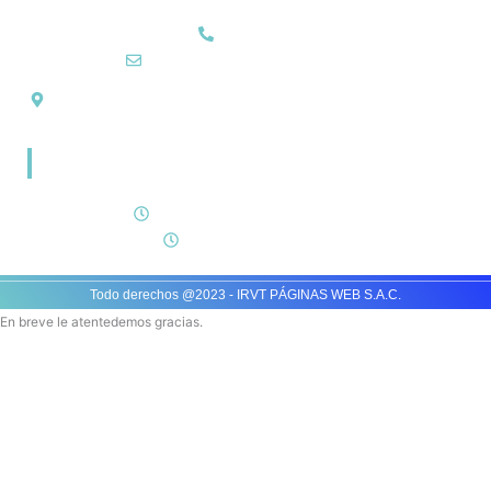
912332038
atención@dacosoluciones.com
Jirón Juan José Pasos 742, Pueblo Libre Lima, Altura Del
Hospital Santa Rosa
Horario de atención
Lunes a viernes 8 am a 6 pm
Sábados 8am a 1pm
Todo derechos @2023 - IRVT PÁGINAS WEB S.A.C.
En breve le atentedemos gracias.