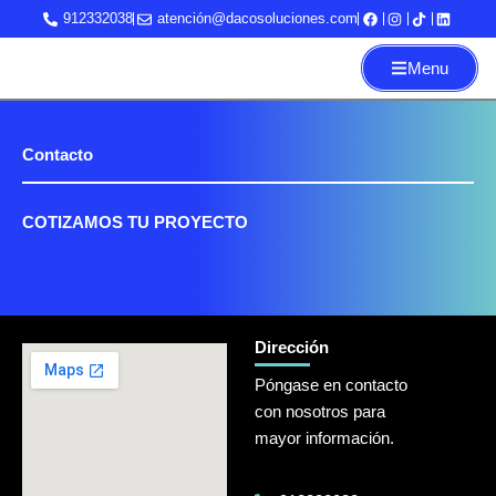
Ir
912332038
atención@dacosoluciones.com
al
contenido
Menu
i
Contacto
COTIZAMOS TU PROYECTO
Dirección
Póngase en contacto
con nosotros para
mayor información.